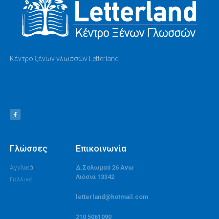
Κέντρο ξένων γλωσσών Letterland
Γλώσσες
Επικοινωνία
Αγγλικά
Δ.Σολωμού 26 Άνω
Λιόσια 13342
Γαλλικά
letterland@hotmail.com
210 5061090