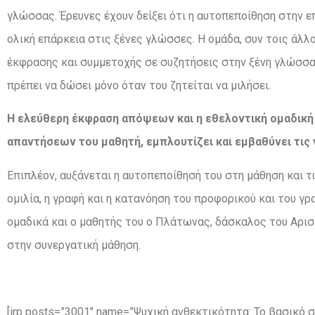
γλώσσας. Έρευνες έχουν δείξει ότι η αυτοπεποίθηση στην ε
ολική επάρκεια στις ξένες γλώσσες. Η ομάδα, συν τοις άλλο
έκφρασης και συμμετοχής σε συζητήσεις στην ξένη γλώσσα,
πρέπει να δώσει μόνο όταν του ζητείται να μιλήσει.
H ελεύθερη έκφραση απόψεων και η εθελοντική
ομαδική
απαντή
σεων
του
μαθητή,
εμπλουτίζει
και
εμβαθύνει
τις
Επιπλέον, αυξάνεται η αυτοπεποίθησή του στη μάθηση και 
ομιλία, η γραφή και η κατανόηση του προφορικού και του 
ομαδικά και ο μαθητής του ο Πλάτωνας, δάσκαλος του Αρισ
στην συνεργατική μάθηση.
[irp posts=”3001″ name=”Ψυχική ανθεκτικότητα: Το βασικό σ