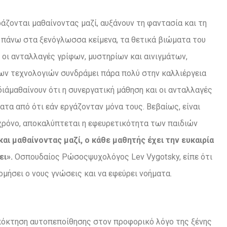
ράζονται μαθαίνοντας μαζί, αυξάνουν τη φαντασία και τη
 πάνω στα ξενόγλωσσα κείμενα, τα θετικά βιώματα του
οι ανταλλαγές γρίφων, μυστηρίων και αινιγμάτων,
έων τεχνολογιών συνδράμει πάρα πολύ στην καλλιέργεια
άμαθαίνουν ότι η συνεργατική μάθηση και οι ανταλλαγές
α από ότι εάν εργάζονταν μόνα τους. Βεβαίως, είναι
χρόνο, αποκαλύπτεται η εφευρετικότητα των παιδιών
και
μαθαίνοντας
μαζί,
ο κάθε μαθητής έχει την ευκαιρία
ει».
Οσπουδαίος Ρώσοςψυχολόγος Lev Vygotsky, είπε ότι
ομήσει ο νους γνώσεις και να εφεύρει νοήματα.
 απόκτηση αυτοπεποίθησης στον προφορικό λόγο της ξένης