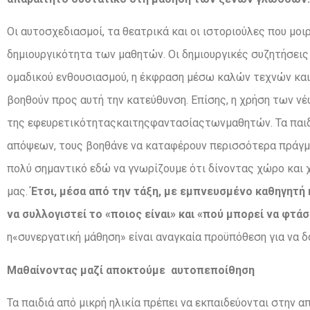
Οι αυτοσχεδιασμοί, τα θεατρικά και οι ιστοριούλες που μοι
δημιουργικότητα των μαθητών. Οι δημιουργικές συζητήσεις
ομαδικού ενθουσιασμού, η έκφραση μέσω καλών τεχνών και 
βοηθούν προς αυτή την κατεύθυνση. Επίσης, η χρήση των ν
της εφευρετικότηταςκαιτηςφαντασίαςτωνμαθητών. Τα παιδι
απόψεων, τους βοηθάνε να καταφέρουν περισσότερα πράγματ
πολύ σημαντικό εδώ να γνωρίζουμε ότι δίνοντας χώρο και 
μας.
Έτσι, μέσα από την τάξη,
με
εμπνευσμένο καθηγητή
να συλλογιστεί το «ποιος είναι» και «πού μπορεί να φτάσ
η«συνεργατική μάθηση» είναι αναγκαία προϋπόθεση για να δ
Μαθαίνοντας
μαζί
αποκτούμε αυτοπεποίθηση
Τα παιδιά από μικρή ηλικία πρέπει να εκπαιδεύονται στην