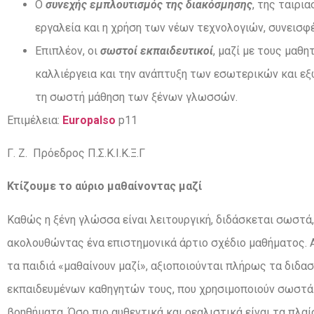
Ο
συνεχής εµπλουτισµός
της
διακόσµησης
, της ταιρι
εργαλεία και η χρήση των νέων τεχνολογιών, συνεισ
Επιπλέον, οι
σωστοί
εκπαιδευτικοί
, μαζί με τους μαθ
καλλιέργεια και την ανάπτυξη των εσωτερικών και εξ
τη σωστή μάθηση των ξένων γλωσσών.
Επιμέλεια:
Europalso
p11
Γ. Ζ. Πρόεδρος Π.Σ.Κ.Ι.Κ.Ξ.Γ
Κτίζουμε το αύριο μαθαίνοντας μαζί
Καθώς η ξένη γλώσσα είναι λειτουργική, διδάσκεται σωστά,
ακολουθώντας ένα επιστημονικά άρτιο σχέδιο μαθήματος. Α
τα παιδιά «μαθαίνουν μαζί», αξιοποιούνται πλήρως τα διδα
εκπαιδευμένων καθηγητών τους, που χρησιμοποιούν σωστά
βοηθήματα. Όσο πιο αυθεντικά και ρεαλιστικά είναι τα πλα