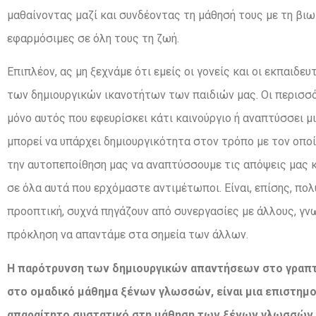
μαθαίνοντας μαζί και συνδέοντας τη μάθησή τους με τη βιω
εφαρμόσιμες σε όλη τους τη ζωή.
Επιπλέον, ας μη ξεχνάμε ότι εμείς οι γονείς και οι εκπαιδε
των δημιουργικών ικανοτήτων των παιδιών μας. Οι περισσό
μόνο αυτός που εφευρίσκει κάτι καινούργιο ή αναπτύσσει μι
μπορεί να υπάρχει δημιουργικότητα στον τρόπο με τον οποί
την αυτοπεποίθηση μας να αναπτύσσουμε τις απόψεις μας κ
σε όλα αυτά που ερχόμαστε αντιμέτωποι. Είναι, επίσης, πολ
προοπτική, συχνά πηγάζουν από συνεργασίες με άλλους, γν
πρόκληση να απαντάμε στα σημεία των άλλων.
H παρότρυνση των δημιουργικών απαντήσεων στο γραπ
στο ομαδικό μάθημα ξένων γλωσσών, είναι μια επιστημ
απαραίτητο
συστατικό
στη
μάθηση
των
ξένων
γλωσσών.