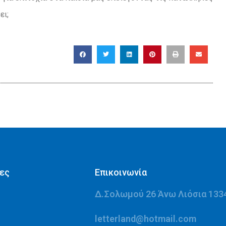
ει;
ες
Επικοινωνία
Δ.Σολωμού 26 Άνω Λιόσια 133
letterland@hotmail.com