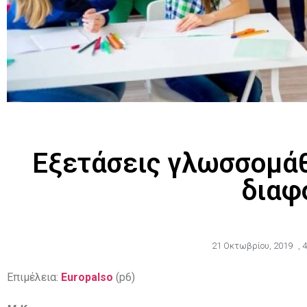
Εξετάσεις γλωσσομάθ
διαφ
21 Οκτωβρίου, 2019
,
4
Επιμέλεια:
Europalso
(p6)