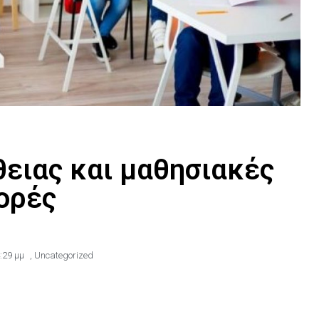
ειας και μαθησιακές
ορές
:29 μμ
,
Uncategorized